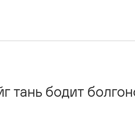
йг
тань
бодит
болгон