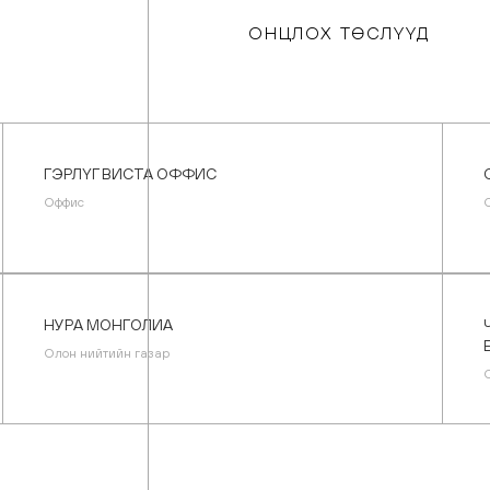
ОНЦЛОХ
ТӨСЛҮҮД
ГЭРЛҮГ ВИСТА ОФФИС
Оффис
НУРА МОНГОЛИА
Олон нийтийн газар