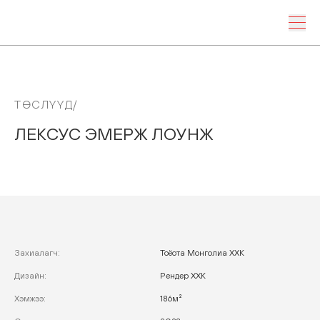
ТӨСЛҮҮД/
ЛЕКСУС
ЭМЕРЖ
ЛОУНЖ
Захиалагч
:
Тоёота Монголиа ХХК
Дизайн
:
Рендер ХХК
Хэмжээ
:
186м²