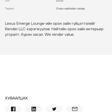
Он
:
2023
Төрөл
:
Олон нийтийн газар
Lexus Emerge Lounge-ийн орон зайн гүйцэтгэлийг
Render LLC хэрэгжүүлэв. Нийтийн орон зайн интерьер
угсралт, бүрэн засал. We render value.
ХУВААЛЦАХ