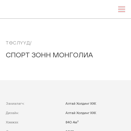
ТӨСЛҮҮД/
СПОРТ
ЗОНН
МОНГОЛИА
Захиалагч
:
Алтай Холдинг ХХК
Дизайн
:
Алтай Холдинг ХХК
Хэмжээ
:
840.4м²