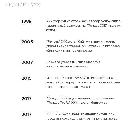
БИДНИЙ
ТҮҮХ
1998
Анх хоёр хүн хамтран захиалгаар модон эдлэл,
тавилга хийж эхэлсэн нь "Рендер ХХК"-н эхлэл
болов.
2005
“Рендер” ХХК үүсгэн байгуулагдаж интерьер
дизайны зураг төсөл, гүйцэтгэлийн чиглэлээр
үйл ажиллагаа явуулж эхлэв.
2007
Барилга угсралтын чиглэлээр үйл
ажиллагаагаа өргөжүүлэв.
2015
Италийн “Biesse”, БНХАУ-н “Excitech” зэрэг
хавтан боловсруулах тоног төхөөрөмжийг үйл
ажиллагаандаа нэвтрүүлэв.
2017
"Рендер" ХХК-н үйл ажиллагааг өргөжүүлж
"Рендер Трейд" ХХК-г үүсгэн байгуулав.
2017
ХБНГУ-н "Акерманн" компанитай түншлэн,
туршлага солилцон, хамтран ажиллаж эхлэв.