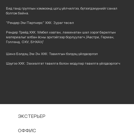
Бид танд группын хэмжээнд цогц үйлчилгээ, бүтээгдэхүүнийг санал
болгож байна.
"Рендер Эм Партнерс" ХХК: Зураг төсөл
Рендер Трейд ХХК: Мебел хавтан, ламинатан шал зэрэг барилгын
материалыг албан ёсны эрхтэйгээр борлуулагч /Австри, Герман,
Голланд, ОХУ, БНХАУ/
Шинэ Бэлдэц Эм Эн ХХК: Тавилгын бэлдэц үйлдвэрлэл
Шүүгээ ХХК: Захиалгат тавилга болон модулар тавилга үйлдвэрлэгч
ЭКСТЕРЬЕР
ОФФИС