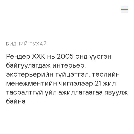
БИДНИЙ
ТУХАЙ
Рендер
ХХК
нь
2005
онд
үүсгэн
байгуулагдаж
интерьер,
экстерьерийн
гүйцэтгэл,
төслийн
менежментийн
чиглэлээр
21
жил
тасралтгүй
үйл
ажиллагаагаа
явуулж
байна.