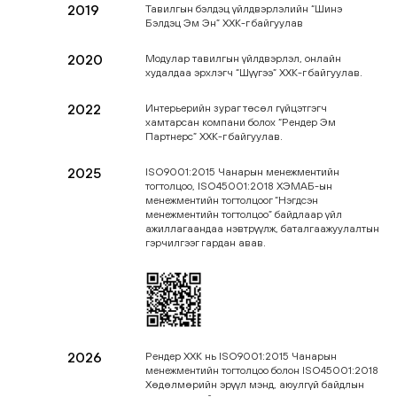
2019
Тавилгын бэлдэц үйлдвэрлэлийн “Шинэ
Бэлдэц Эм Эн” ХХК-г байгуулав
2020
Модулар тавилгын үйлдвэрлэл, онлайн
худалдаа эрхлэгч “Шүүгээ” ХХК-г байгуулав.
2022
Интерьерийн зураг төсөл гүйцэтгэгч
хамтарсан компани болох “Рендер Эм
Партнерс” ХХК-г байгуулав.
2025
ISO9001:2015 Чанарын менежментийн
тогтолцоо, ISO45001:2018 ХЭМАБ-ын
менежментийн тогтолцоог “Нэгдсэн
менежментийн тогтолцоо” байдлаар үйл
ажиллагаандаа нэвтрүүлж, баталгаажуулалтын
гэрчилгээг гардан авав.
2026
Рендер ХХК нь ISO9001:2015 Чанарын
менежментийн тогтолцоо болон ISO45001:2018
Хөдөлмөрийн эрүүл мэнд, аюулгүй байдлын