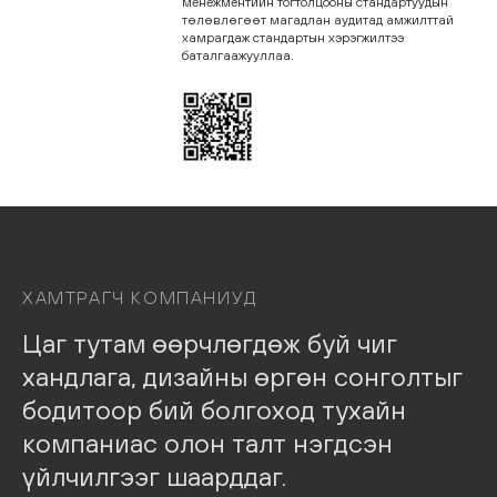
менежментийн тогтолцооны стандартуудын
төлөвлөгөөт магадлан аудитад амжилттай
хамрагдаж стандартын хэрэгжилтээ
баталгаажууллаа.
ХАМТРАГЧ
КОМПАНИУД
Цаг
тутам
өөрчлөгдөж
буй
чиг
хандлага,
дизайны
өргөн
сонголтыг
бодитоор
бий
болгоход
тухайн
компаниас
олон
талт
нэгдсэн
үйлчилгээг
шаарддаг.