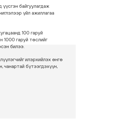
д үүсгэн байгуулагдаж
чиглэлээр үйл ажиллагаа
угацаанд 100 гаруй
н 1000 гаруй төслийг
сэн билээ.
члүүлэгчийг илэрхийлэх өнгө
н, чанартай бүтээгдэхүүн,