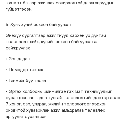
гэх мэт багаар ажиллах сонирхолтой даалгавруудыг
гүйцэтгэсэн.
5. Хувь хүний зохион байгуулалт
Энэхүү сургалтаар ажилтнууд хэрхэн үр дүнтэй
төлөвлөлт хийх, хувийн зохион байгуулалтаа
сайжруулах
• Зэн дадал
• Помодор техник
• Гинжийг бүү тасал
• Эргэх холбооны шинжилгээ гэх мэт техникүүдийг
суралцсанаас гадна тусгай төлөвлөлтийн дэвтэр дээр
7 хоног, сар, улирал, жилийн төлөвлөгөөг хэрхэн
оновчтой хуваарилан ажил амьдралаа төлөвлөх
аргуудыг суралцсан.